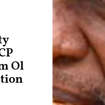
ty
CP
m Ol
tion